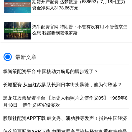
期货开户配资 达梦数据（688692）7月18日主力
资金净买入3178.66万元
鸿牛配资官网 特朗普：不管有没有用 不管普京怎
么想 我都要制裁俄罗斯
最新文章
掌尚策配资平台 中国核动力航母的脚步近了？
长城配资 从当红战队队长到日本街头暴徒，他为何堕落？
黑龙江股票配资平台 【历史人物照片之傅作义05】 1965年8
月18日，傅作义将军设宴欢
股联社配资APP下载 韩文秀、潘功胜等发声！指路中国经济
怎么股票配资APP下载 中国发展高层论坛释放多重政策信号