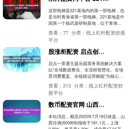
这部电梯是221基地内的第一部电梯，也
是当时青海省第一部电梯。221基地是中
国第一个核武器研制基地，位于青海省
西海镇原子城。由于221基地海拔高、条
查看：
77
分类：
线上杠杆配资炒股
件艰苦，为了....
平台
股涨柜配资 启点创新游乐园票务系统，一景通智慧游乐场售检票解决方案_游客_景区_整合
启点一景通主题乐园票务系统解决方案
以“全域数据整合、全流程智慧化、全场
景消费覆盖、全链路运营赋能”为核心，
通过技术重构主题乐园的票务管理、游
查看：
213
分类：
线上杠杆配资炒
客体验与运营模式，实....
股平台
数币配资官网 山西汾酒（600809）7月18日主力资金净买入4.31亿元
本站消息，截至2025年7月18日收盘，山
西汾酒(600809)报收于181.1元，上涨
2.86%，换手率1.39%，成交量17.01万