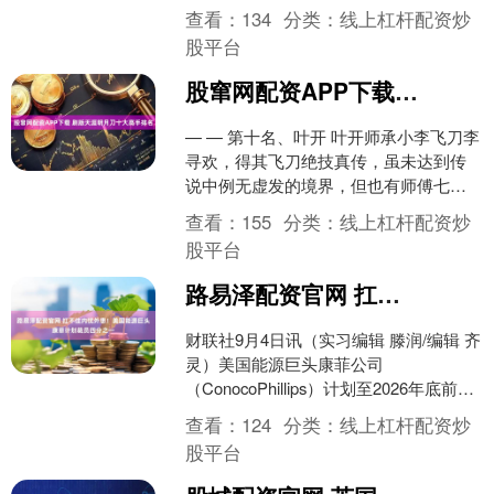
率可达每秒1000摄氏度的“闪速退火”工
查看：
134
分类：
线上杠杆配资炒
艺，成功制备出晶圆....
股平台
股窜网配资APP下载 剧版天涯明月刀十大高手排名
— — 第十名、叶开 叶开师承小李飞刀李
寻欢，得其飞刀绝技真传，虽未达到传
说中例无虚发的境界，但也有师傅七八
成功力，后来又学会傅红雪灭绝十字刀
查看：
155
分类：
线上杠杆配资炒
法，武功再上一层楼....
股平台
路易泽配资官网 扛不住内忧外患！美国能源巨头康菲计划裁员四分之一
财联社9月4日讯（实习编辑 滕润/编辑 齐
灵）美国能源巨头康菲公司
（ConocoPhillips）计划至2026年底前裁
员四分之一，其中将包含正式员工和合
查看：
124
分类：
线上杠杆配资炒
同工2....
股平台