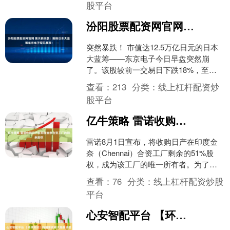
股平台
汾阳股票配资网官网 黑天鹅突袭！刚刚日本大蓝筹东京电子罕见暴跌！
突然暴跌！ 市值达12.5万亿日元的日本
大蓝筹——东京电子今日早盘突然崩
了。该股较前一交易日下跌18%，至
22330日元，创下约一年来最大盘中跌
查看：
213
分类：
线上杠杆配资炒
幅。该公司大幅下....
股平台
亿牛策略 雷诺收购日产在印度金奈合资工厂的剩余股权
雷诺8月1日宣布，将收购日产在印度金
奈（Chennai）合资工厂剩余的51%股
权，成为该工厂的唯一所有者。为了领
导这一新阶段的发展，公司任命
查看：
76
分类：
线上杠杆配资炒股
Stéphane D....
平台
心安智配平台 【环球财经】特朗普政府大规模调整关税税率 国内反对声不断