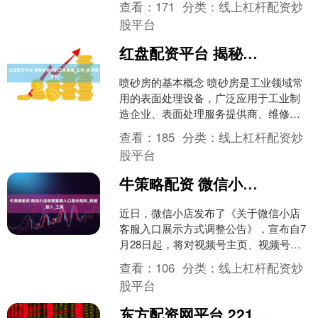
查看：
171
分类：
线上杠杆配资炒
员密度....
股平台
红盘配资平台 揭秘喷砂房的工作原理_工件_的表面_磨料
喷砂房的基本概念 喷砂房是工业领域常
用的表面处理设备，广泛应用于工业制
造企业、表面处理服务提供商、维修与
翻新行业等。它能对各种工件表面进行
查看：
185
分类：
线上杠杆配资炒
清理、除锈、去氧化皮等....
股平台
牛策略配资 微信小店调整客服入口展示规则_视频_接入_工具
近日，微信小店发布了《关于微信小店
客服入口展示方式调整公告》，宣布自7
月28日起，将对视频号主页、视频号直
播间购物袋、带货者橱窗页面的客服入
查看：
106
分类：
线上杠杆配资炒
口展示方式进行调整。....
股平台
东方配资网平台 221基地第一部电梯背后的故事_科研_青海_姜雪兰