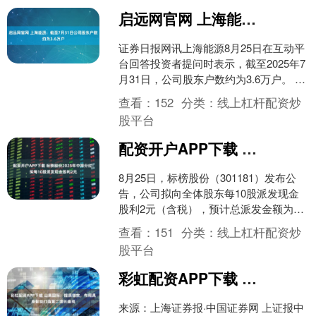
启远网官网 上海能源：截至7月31日公司股东户数约为3.6万户
证券日报网讯上海能源8月25日在互动平
台回答投资者提问时表示，截至2025年7
月31日，公司股东户数约为3.6万户。 海
量资讯、精准解读，尽在新浪财经APP....
查看：
152
分类：
线上杠杆配资炒
股平台
配资开户APP下载 标榜股份2025年中期分红：拟每10股派发现金股利2元
8月25日，标榜股份（301181）发布公
告，公司拟向全体股东每10股派发现金
股利2元（含税），预计总派发金额为
2311万元。 2025年中期，标榜股份实现
查看：
151
分类：
线上杠杆配资炒
收入....
股平台
彩虹配资APP下载 山鹰国际：提质增效，布局具身智能打造第二增长曲线
来源：上海证券报·中国证券网 上证报中