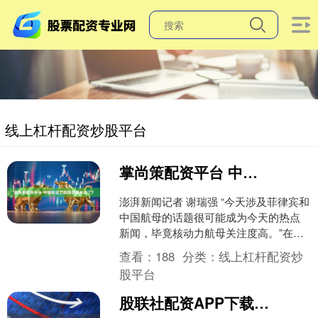
线上杠杆配资炒股平台
掌尚策配资平台 中国核动力航母的脚步近了？
澎湃新闻记者 谢瑞强 “今天涉及菲律宾和
中国航母的话题很可能成为今天的热点
新闻，毕竟核动力航母关注度高。”在国
防部例行记者会结束后，一位同行与记
查看：
188
分类：
线上杠杆配资炒
者交流时第一句话....
股平台
股联社配资APP下载 韩文秀、潘功胜等发声！指路中国经济