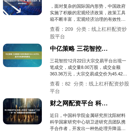
，面对复杂的国际国内形势，中国政府
实施了积极的宏观经济政策，政策工具
箱不断丰富，宏观经济治理的有效性持
续提升，推动中国经济总量上了新台
查看：
209
分类：
线上杠杆配资炒
阶，高质量发展取得了新成效....
股平台
中亿策略 三花智控大宗交易成交363.36万元，卖方为机构专用席位
三花智控12月22日大宗交易平台出现一
笔成交，成交量8.00万股，成交金额
363.36万元，大宗交易成交价为45.42
元。该笔交易的买方营业部为中信证券
查看：
82
分类：
线上杠杆配资炒股
股份有限....
平台
财之网配资平台 科研人员研发“闪速退火”工艺 一秒“炼”就晶圆级高性能储能薄膜
近日，中国科学院金属研究所沈阳材料
科学国家研究中心胡卫进研究员团队携
手合作者，开发出一种热处理升降温速