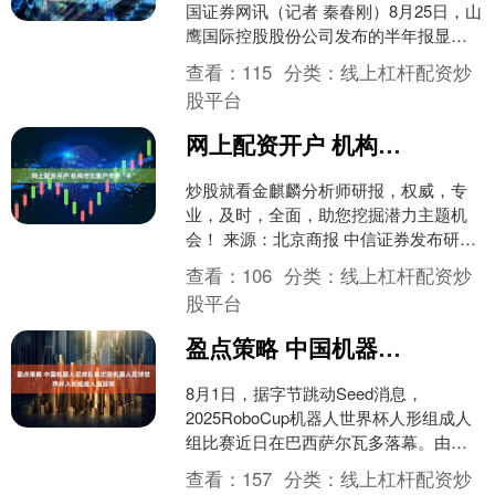
国证券网讯（记者 秦春刚）8月25日，山
鹰国际控股股份公司发布的半年报显
示，公司实现营业收入138.42亿元，归属
查看：
115
分类：
线上杠杆配资炒
于上市公....
股平台
网上配资开户 机构市比散户市更“牛”
炒股就看金麒麟分析师研报，权威，专
业，及时，全面，助您挖掘潜力主题机
会！ 来源：北京商报 中信证券发布研报
称，本轮行情不是散户市。实际上，由
查看：
106
分类：
线上杠杆配资炒
机构及其他“聪明钱”....
股平台
盈点策略 中国机器人足球队首次获机器人足球世界杯人形组成人组冠军
8月1日，据字节跳动Seed消息，
2025RoboCup机器人世界杯人形组成人
组比赛近日在巴西萨尔瓦多落幕。由字
节跳动Seed团队与清华大学赵明国教授
查看：
157
分类：
线上杠杆配资炒
团队合作研....