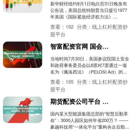
新华财经纽约8月1日电白宫31日晚发布
公告说，美国总统特朗普当日援引1977
年美国《国际紧急经济权力法》
（IEEPA）等法律签署行政令，调整从69
查看：
192
分类：
线上杠杆配资炒
个贸易伙伴进口....
股平台
智富配资官网 国会山股神暴雷，佩洛西4亿美元资产曝光，被指“靠内幕消息发财”
当地时间7月30日，美国参议院国土安全
和政府事务委员会以8票对7票通过一项
名为《佩洛西法》（PELOSI Act）的立
法提案。该法案由共和党参议员乔什·霍
查看：
195
分类：
线上杠杆配资炒
利主导....
股平台
期货配资公司平台 国内某大型能源集团总部的“智慧后勤革命”_员工_方面_园区
国内某大型能源集团总部的“智慧后勤革
命”：3000人园区如何年省200万？ ——
豪越科技用“一体化平台”重构央企后勤管
理逻辑 就那些占地面积颇为广阔，且人