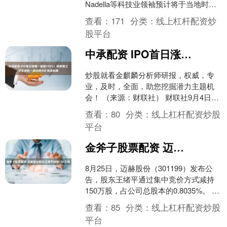
Nadella等科技业领袖预计将于当地时间
周四参加由美国第一夫人梅....
查看：
171
分类：
线上杠杆配资炒
股平台
中承配资 IPO首日涨幅一度超100%！特朗普之子支持的一家比特币矿商受热捧
炒股就看金麒麟分析师研报，权威，专
业，及时，全面，助您挖掘潜力主题机
会！ （来源：财联社） 财联社9月4日讯
（编辑 周子意）美国总统唐纳德·特朗普
查看：
80
分类：
线上杠杆配资炒股
之子支持的一家....
平台
金斧子股票配资 迈赫股份股东王绪平减持150万股
8月25日，迈赫股份（301199）发布公
告，股东王绪平通过集中竞价方式减持
150万股，占公司总股本的0.8035%。 海
量资讯、精准解读，尽在新浪财经APP....
查看：
85
分类：
线上杠杆配资炒股
平台