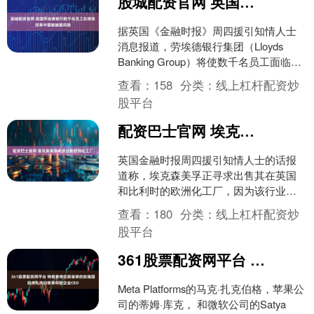
股城配资官网 英国劳埃德银行数千名员工在绩效改革中面临被裁风险
据英国《金融时报》周四援引知情人士
消息报道，劳埃德银行集团（Lloyds
Banking Group）将使数千名员工面临解
雇风险，其中约 3000 人被列为绩效....
查看：
158
分类：
线上杠杆配资炒
股平台
配资巴士官网 埃克森美孚考虑出售欧洲化工厂
英国金融时报周四援引知情人士的话报
道称，埃克森美孚正寻求出售其在英国
和比利时的欧洲化工厂，因为该行业正
受到美国关税等因素影响。该报称，这
查看：
180
分类：
线上杠杆配资炒
家美国能源生产商最近几周....
股平台
361股票配资网平台 特朗普将在新装修的玫瑰园招待扎克伯格等科技企业CEO
Meta Platforms的马克·扎克伯格，苹果公
司的蒂姆·库克， 和微软公司的Satya