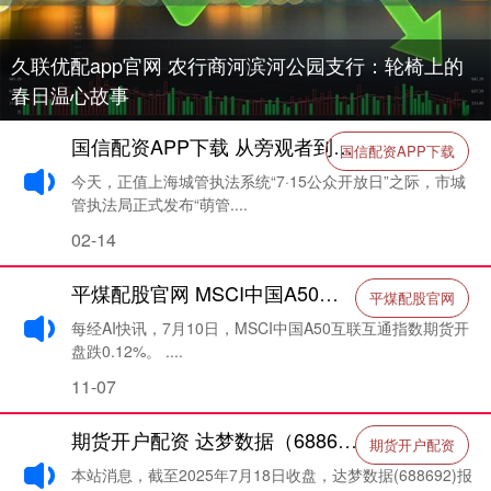
久联优配app官网 农行商河滨河公园支行：轮椅上的
春日温心故事
国信配资APP下载 从旁观者到城市治理主人翁，市城管执法局发布“萌管来了”志愿服务品牌_青年_人人
国信配资APP下载
今天，正值上海城管执法系统“7·15公众开放日”之际，市城
管执法局正式发布“萌管....
02-14
平煤配股官网 MSCI中国A50互联互通指数期货开盘跌0.12%_每日经济新闻
平煤配股官网
每经AI快讯，7月10日，MSCI中国A50互联互通指数期货开
盘跌0.12%。 ....
11-07
期货开户配资 达梦数据（688692）7月18日主力资金净买入3178.66万元
期货开户配资
本站消息，截至2025年7月18日收盘，达梦数据(688692)报