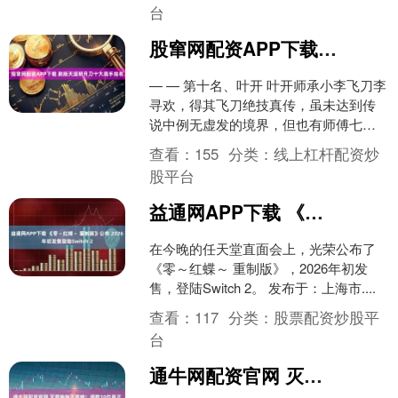
台
股窜网配资APP下载 剧版天涯明月刀十大高手排名
— — 第十名、叶开 叶开师承小李飞刀李
寻欢，得其飞刀绝技真传，虽未达到传
说中例无虚发的境界，但也有师傅七八
成功力，后来又学会傅红雪灭绝十字刀
查看：
155
分类：
线上杠杆配资炒
法，武功再上一层楼....
股平台
益通网APP下载 《零～红蝶～ 重制版》公布 2026年初发售登陆Switch 2
在今晚的任天堂直面会上，光荣公布了
《零～红蝶～ 重制版》，2026年初发
售，登陆Switch 2。 发布于：上海市....
查看：
117
分类：
股票配资炒股平
台
通牛网配资官网 灭霸响指不算啥！细数10位真正能够玩弄“多元宇宙”的漫威大佬