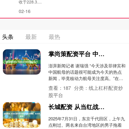
收于228.3....
02-16
头条
最新
最热
掌尚策配资平台 中国核动力航母的脚步近了？
澎湃新闻记者 谢瑞强 “今天涉及菲律宾和
中国航母的话题很可能成为今天的热点
新闻，毕竟核动力航母关注度高。”在国
防部例行记者会结束后，一位同行与记
查看：
187
分类：
线上杠杆配资炒
者交流时第一句话....
股平台
长城配资 从当红战队队长到日本街头暴徒，他为何堕落？
2025年7月31日，东京千代田区，上午九
点刚过。两名来自台湾地区的男子拖着