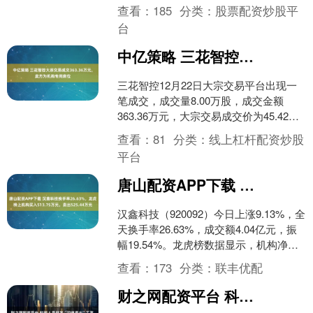
303.27万元，营业部席位合....
查看：
185
分类：
股票配资炒股平
台
中亿策略 三花智控大宗交易成交363.36万元，卖方为机构专用席位
三花智控12月22日大宗交易平台出现一
笔成交，成交量8.00万股，成交金额
363.36万元，大宗交易成交价为45.42
元。该笔交易的买方营业部为中信证券
查看：
81
分类：
线上杠杆配资炒股
股份有限....
平台
唐山配资APP下载 汉鑫科技换手率26.63%，龙虎榜上机构买入513.75万元，卖出525.44万元
汉鑫科技（920092）今日上涨9.13%，全
天换手率26.63%，成交额4.04亿元，振
幅19.54%。龙虎榜数据显示，机构净卖
出11.69万元，营业部席位合....
查看：
173
分类：
联丰优配
财之网配资平台 科研人员研发“闪速退火”工艺 一秒“炼”就晶圆级高性能储能薄膜