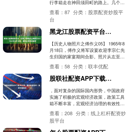
行李箱走在神田须田町的路上。几个年
轻人从一辆车上跳下来，先喷催泪喷
查看：
87
分类：
股票配资炒股平
雾，再抡铁管往脑袋....
台
黑龙江股票配资平台 【历史人物照片之傅作义05】 1965年8月18日，傅作义将军设宴欢
【历史人物照片之傅作义05】 1965年8
月18日，傅作义将军设宴欢迎李宗仁先
生归国的家宴期间合影。照片从左至右
依次为：罗瑞卿、傅作义、周恩来、从
查看：
58
分类：
联丰优配
李宗仁、贺龙。....
股联社配资APP下载 韩文秀、潘功胜等发声！指路中国经济
，面对复杂的国际国内形势，中国政府
实施了积极的宏观经济政策，政策工具
箱不断丰富，宏观经济治理的有效性持
续提升，推动中国经济总量上了新台
查看：
208
分类：
线上杠杆配资炒
阶，高质量发展取得了新成效....
股平台