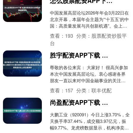
怎么股票配资APP下载 中国发展高层论坛释放多重政策信号
中国发展高层论坛2026年年会3月22日在
北京开幕，本届年会主题为“‘十五五’的中
国：高质量发展与共创新机遇”。会上，
中央财经委员会办公室、中国人民银
查看：
193
分类：
股票配资炒股平
行、工业和....
台
胜宇配资APP下载 中国高质量发展与全球经济再平衡——中国人民银行行长潘功胜在2026中国发展高层论坛上的主题演讲
尊敬的各位来宾： 大家好！ 很高兴参加
本次中国发展高层论坛。衷心感谢各界
朋友一直以来对中国金融事业的关注与
支持。借此机会，我以“中国高质量发展
查看：
157
分类：
联丰优配
与全球经济再平衡”....
尚盈配资APP下载 大鹏工业12月22日龙虎榜数据
大鹏工业（920091）今日上涨3.70%，全
天换手率37.44%，成交额3.97亿元，振
幅9.77%。龙虎榜数据显示，机构净卖出