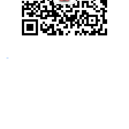
滚动资讯
海证配资平台 百奥赛图获LAKE BLEU CAPITAL (Hong
Kong) LIMITED增持8.15万股
联丰优配
11-05
热点栏目 自选股 数据中心 行情中心 资金流向 模拟交易 客户端 香港
联交所最新资料显示，7月3日，LAKE BLEU
金信达配资官网 10多只“金基金”年内收益超60%