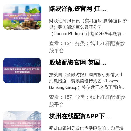
路易泽配资官网 扛不住内忧外患！美国能源巨头康菲计划裁员四分之一
财联社9月4日讯（实习编辑 滕润/编辑 齐
灵）美国能源巨头康菲公司
（ConocoPhillips）计划至2026年底前裁
员四分之一，其中将包含正式员工和合
查看：
124
分类：
线上杠杆配资炒
同工2....
股平台
股城配资官网 英国劳埃德银行数千名员工在绩效改革中面临被裁风险
据英国《金融时报》周四援引知情人士
消息报道，劳埃德银行集团（Lloyds
Banking Group）将使数千名员工面临解
雇风险，其中约 3000 人被列为绩效....
查看：
157
分类：
线上杠杆配资炒
股平台
杭州在线配资APP下载 印尼进口限制致壳牌、英国石油加油站在该国燃油断供
受进口限制导致供应受限影响，印尼境