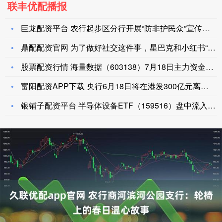
联丰优配播报
巨龙配资平台 农行起步区分行开展“防非护民众”宣传活动，筑牢
鼎配配资官网 为了做好社交这件事，星巴克和小红书“牵手”了
股票配资行情 海量数据（603138）7月18日主力资金净买
富阳配资APP下载 央行6月18日将在港发300亿元离岸央票
银铺子配资平台 半导体设备ETF（159516）盘中流入超3