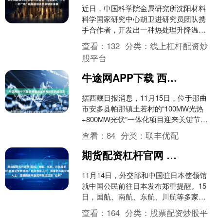
近日，中国科学院金属研究所沈阳材料
科学国家研究中心胡卫进研究员团队携
手合作者，开发出一种热处理升降温速
率可达每秒1000摄氏度的“闪速退火”工
查看：
132
分类：
线上杠杆配资炒
艺，成功制备出晶圆....
股平台
牛途网APP下载 西藏首座光热电站吸热塔结顶
据西藏日报消息，11月15日，位于那曲
市安多县帕那镇土若村的“100MW光热
+800MW光伏”一体化项目迎来关键节点
——项目核心工程吸热塔筒壁顺利结
查看：
84
分类：
联丰优配
顶。吸热塔高....
期货配资杠杆官网 国航、南航、东航、川航等多家航司发布通知：涉日机票可免费退改！航司市场人士：温暖的东南亚或将接过这波“红利”
11月14日，外交部和中国驻日本使领馆
就中国公民前往日本发布郑重提醒。15
日，国航、南航、东航、川航等多家航
司已发出通知，公布了涉及日本航线客
查看：
164
分类：
股票配资炒股平
票的特殊处置方案，....