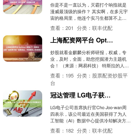
你是不是一直以为，灭霸打个响指就是
漫威最顶级的操作？ 其实啊，在多元宇
宙的格局里，他连个实习生都算不上。
真正的大佬们，不仅能随手摧毁星球，
查看：
201
分类：
联丰优配
还能跨维度改剧本，甚....
上海配资网平台 Optimus 3要来了？特斯拉全新“金色擎天柱”信息流出，手部酷似人类成焦点
炒股就看金麒麟分析师研报，权威，专
业，及时，全面，助您挖掘潜力主题机
会！ （来源：网易科技） 特斯拉的人形
机器人——擎天柱（Optimus）又进化
查看：
195
分类：
股票配资炒股平
了？ 刚刚，S....
台
冠达管理 LG电子获美国大型数据中心冷却解决方案合同
LG电子公司首席执行官Cho Joo-wan周
四表示，该公司最近在美国获得了为人
工智能（AI）数据中心提供冷却解决方案
的大订单。 Cho Joo-wan在社交媒....
查看：
182
分类：
联丰优配