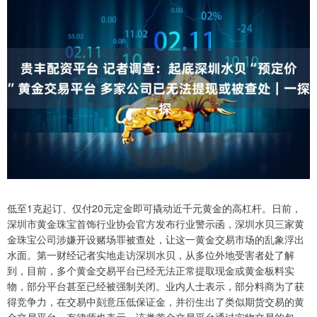
低至1克起订、仅付20元定金即可撬动近千元黄金的高杠杆。日前，
深圳市黄金珠宝首饰行业协会官方发布行业警示函，深圳水贝三家黄
金珠宝公司涉嫌开设赌场罪被查处，让这一黄金交易市场的乱象浮出
水面。第一财经记者实地走访深圳水贝，从多位外地受害者处了解
到，目前，多个黄金交易平台已经无法正常提取现金或黄金板料实
物，部分平台甚至已经被强制关闭。业内人士表示，部分料商为了获
得竞争力，在交易中刻意压低保证金，并衍生出了类似期货交易的黄