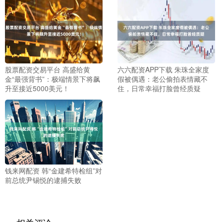
股票配资交易平台 高盛给黄
六六配资APP下载 朱珠全家度
金“最强背书”：极端情景下将飙
假被偶遇：老公偷拍表情藏不
升至接近5000美元！
住，日常幸福打脸曾经质疑
钱来网配资 韩“金建希特检组”对
前总统尹锡悦的逮捕失败