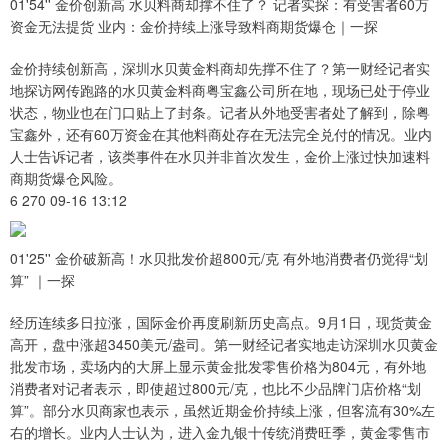
01'54'' 金价创新高 水贝料商却撑不住了？ 记者实探：有受害者60万
资金无法提货 业内：金价持续上涨导致料商期货爆仓｜一探
金价持续创新高，深圳水贝黄金料商却先撑不住了？第一财经记者实
地探访网传跑路的水贝黄金料商粤宝鑫公司所在地，现场已处于停业
状态，物业也在门口贴上了封条。记者从外地受害者处了解到，除粤
宝鑫外，还有60万资金在其他料商处存在无法完全兑付的情况。业内
人士告诉记者，该类事件在水贝并非首次发生，金价上涨过快加速料
商期货爆仓风险。
6 270 09-16 13:12
01'25'' 金价破新高！水贝批发价超800元/克 有外地消费者仍觉得“划
算” ｜一探
经历连续多日拉涨，国际金价再度刷新历史高点。9月1日，现货黄金
高开，盘中涨超3450美元/盎司。第一财经记者实地走访深圳水贝黄金
批发市场，卖场内的大屏上显示黄金批发零售价格为804元，有外地
消费者对记者表示，即使超过800元/克，也比不少品牌门店价格“划
算”。部分水贝商家也表示，虽然近期金价持续上涨，但客流有30%左
右的增长。业内人士认为，进入金九银十传统消费旺季，黄金零售市