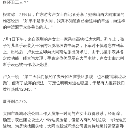
疼环卫工人？”
报道称，7月6日，广东游客卢女士向记者分享了她来山西大同旅游的
难忘经历，“如果不是来大同，我真不知道自己会这样的幸运，而这样
的幸运源于众多善良的人。”
7月1日下午，来自深圳的卢女士一家乘坐高铁抵达大同。列车上，孩
子将儿童手表装入干净的纸质垃圾袋中玩耍，下车时不慎遗忘在列车
上。出站后，卢女士立即向大同南站派出所求助。由于儿童手表具备
定位功能，经查询发现，手表定位仍显示在大同南站，卢女士由此判
断手表已被当作垃圾处理。
卢女士说：“第二天我们预约了去云冈石窟景区参观，也不能‘追着垃圾
跑’，便有了放弃的想法，可定位明明知道在哪里，于是有人推荐我们
拨打热线12345。”
展开剩余77%
大同市新城环境公司工作人员第一时间与卢女士取得联系，经追踪，
确定手表已随垃圾进入中转站挤压箱，但箱内有约8吨垃圾，寻物难度
陡增。为尽快找回失物，大同市新城环境公司紧急将垃圾转运至富乔