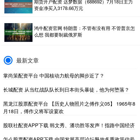
期货开户配资 达梦数据（688692）7月18日主力
资金净买入3178.66万元
鸿牛配资官网 特朗普：不管有没有用 不管普京怎
么想 我都要制裁俄罗斯
最新文章
掌尚策配资平台 中国核动力航母的脚步近了？
长城配资 从当红战队队长到日本街头暴徒，他为何堕落？
黑龙江股票配资平台 【历史人物照片之傅作义05】 1965年8
月18日，傅作义将军设宴欢
股联社配资APP下载 韩文秀、潘功胜等发声！指路中国经济
怎么股票配资APP下载 中国发展高层论坛释放多重政策信号