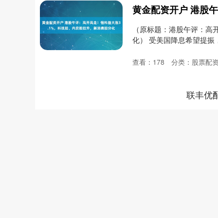
（原标题：港股午评：高开
化） 受美国降息希望提
恒....
查看：
178
分类：
股票配
联丰优