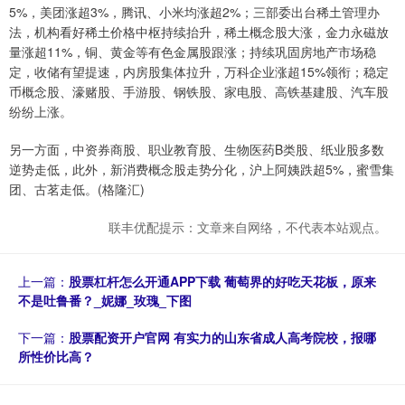
5%，美团涨超3%，腾讯、小米均涨超2%；三部委出台稀土管理办
法，机构看好稀土价格中枢持续抬升，稀土概念股大涨，金力永磁放
量涨超11%，铜、黄金等有色金属股跟涨；持续巩固房地产市场稳
定，收储有望提速，内房股集体拉升，万科企业涨超15%领衔；稳定
币概念股、濠赌股、手游股、钢铁股、家电股、高铁基建股、汽车股
纷纷上涨。
另一方面，中资券商股、职业教育股、生物医药B类股、纸业股多数
逆势走低，此外，新消费概念股走势分化，沪上阿姨跌超5%，蜜雪集
团、古茗走低。(格隆汇)
联丰优配提示：文章来自网络，不代表本站观点。
上一篇：
股票杠杆怎么开通APP下载 葡萄界的好吃天花板，原来
不是吐鲁番？_妮娜_玫瑰_下图
下一篇：
股票配资开户官网 有实力的山东省成人高考院校，报哪
所性价比高？