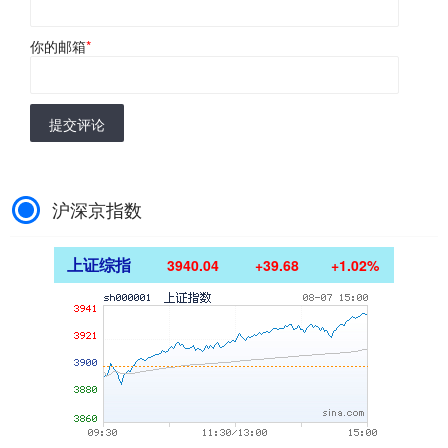
你的邮箱
*
提交评论
沪深京指数
上证综指
3940.04
+39.68
+1.02%