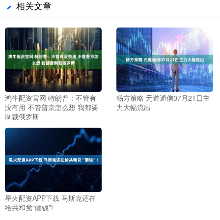
相关文章
鸿牛配资官网 特朗普：不管有
杨方策略 元道通信07月21日主
没有用 不管普京怎么想 我都要
力大幅流出
制裁俄罗斯
星火配资APP下载 马斯克还在
给共和党“砸钱”!