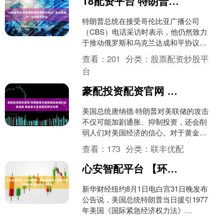
18配资平台 特朗普称俄罗斯和乌克兰“尚未准备好”达成和平协议
特朗普总统在接受哥伦比亚广播公司
（CBS）电话采访时表示，他仍然致力
于推动俄罗斯和乌克兰达成和平协议。
特朗普表示，他一直在与普京和泽连斯
查看：
201
分类：
股票配资炒股平
基举行会谈。 特朗普说....
台
豪配投资配资官网 特朗普插手美联储加速金价此轮涨势 黄金多头开启危机押注布局
美国总统唐纳德·特朗普对美联储的攻击
不仅可能加剧通胀、抑制投资，还会削
弱人们对美国经济的信心。对于黄金多
头来说，这却是一个诱人的前景，巩固
查看：
173
分类：
联丰优配
了黄金的创纪录涨势，使....
心安智配平台 【环球财经】特朗普政府大规模调整关税税率 国内反对声不断
新华财经纽约8月1日电白宫31日晚发布
公告说，美国总统特朗普当日援引1977
年美国《国际紧急经济权力法》