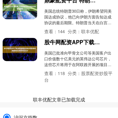
鼎豪配资平台 特朗普：已向伊朗告知达成协议的最后期限
美国总统特朗普30日称，伊朗希望同美
国达成协议，他已向伊朗方面告知达成
协议的最后期限。特朗普当天在白宫签
署一项行政令时回答媒体提问。被问及
查看：
144
分类：
联丰优配
是否有达成协议的最后期....
股牛网配资APP下载 特朗普团队批准向阿联酋的美国项目出售英伟达芯片
美国已批准向甲骨文公司等美国客户出
口价值数十亿美元的英伟达公司芯片，
这些芯片将用于在阿联酋开展的项目。
这是执行一项颇具争议的协议的第一
查看：
118
分类：
股票配资炒股平
步，该协议或可成为美国总统....
台
联丰优配文章已加载完成
沪深京指数