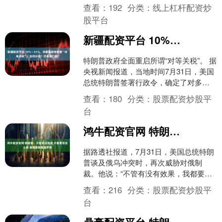
（IEEPA）等法律签署行政令，调整从69
查看：
192
分类：
线上杠杆配资炒
个贸易伙伴进口....
股平台
新疆配资平台 10%～41%，详解最新特朗普“对等关税”：如何分档？仍有窗口期？
特朗普政府全面重启所谓“对等关税”。 据
央视新闻报道，当地时间7月31日，美国
总统特朗普签署行政令，确定了对多个
国家和地区征收的“对等关税”税率，具体
查看：
180
分类：
股票配资炒股平
税率从10....
台
鸿牛配资官网 特朗普：不管有没有用 不管普京怎么想 我都要制裁俄罗斯
据路透社报道，7月31日，美国总统特朗
普谈及俄乌冲突时，再次威胁对俄制
裁。他说：“不管有没有效果，我都要制
裁俄罗斯！”....
查看：
216
分类：
股票配资炒股平
台