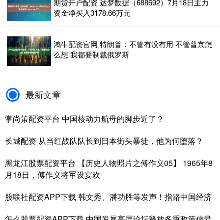
期货开户配资 达梦数据（688692）7月18日主力
资金净买入3178.66万元
鸿牛配资官网 特朗普：不管有没有用 不管普京怎
么想 我都要制裁俄罗斯
最新文章
掌尚策配资平台 中国核动力航母的脚步近了？
长城配资 从当红战队队长到日本街头暴徒，他为何堕落？
黑龙江股票配资平台 【历史人物照片之傅作义05】 1965年8
月18日，傅作义将军设宴欢
股联社配资APP下载 韩文秀、潘功胜等发声！指路中国经济
怎么股票配资APP下载 中国发展高层论坛释放多重政策信号