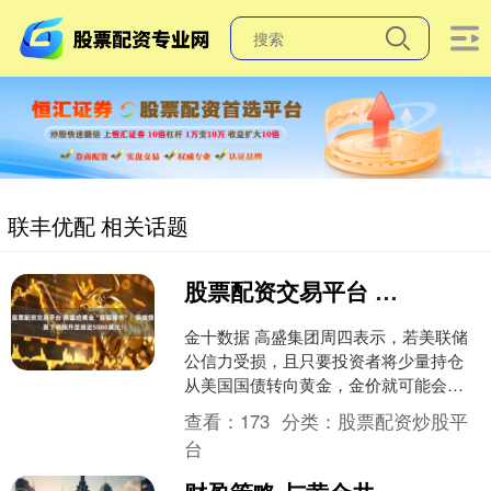
联丰优配 相关话题
股票配资交易平台 高盛给黄金“最强背书”：极端情景下将飙升至接近5000美元！
金十数据 高盛集团周四表示，若美联储
公信力受损，且只要投资者将少量持仓
从美国国债转向黄金，金价就可能会上
涨至每盎司近5000美元。 包括萨曼莎·达
查看：
173
分类：
股票配资炒股平
特（Saman....
台