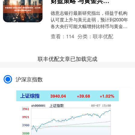
财盈策略 与黄金共舞！德银重磅预测：2030年央行将大举增持比特币
德意志银行最新研究指出，得益于机构
认可度上升与美元走弱，预计到2030年
各大央行可能大幅增持比特币与黄金资
产。该机构驻伦敦高级经济学家玛丽安·
查看：
114
分类：
联丰优配
劳布雷及分析师卡米....
联丰优配文章已加载完成
沪深京指数
上证综指
3940.04
+39.68
+1.02%