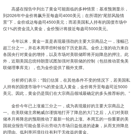
高盛在报告中列出了黄金可能面临的多种情景：基准预测显示，
到2026年中金价将飙升至每盎司4000美元；在所谓的“尾部风险情
景”下，金价或达每盎司4500美元；而若美国私人持有的国债市场中
仅1%的资金流入黄金，金价预计将接近每盎司5000美元。
今年以来，黄金一直是表现最强劲的主要大宗商品之一，涨幅已
超三分之一，并在本周早些时候创下历史新高。金价上涨的动力来自
各国央行对黄金的增持，以及市场对美联储即将开始降息的押注。此
外，近期美国总统特朗普试图加强对美联储的控制（包括推动罢免美
联储理事库克），也为金价提供了额外支撑。
分析师们表示：“我们估算，在其他条件不变的情况下，若美国私
人持有的国债市场中1%的资金流入黄金，金价将升至每盎司近5000
美元。因此，黄金仍是我们在大宗商品领域最确定的多头推荐标的。”
金价今年已上涨逾三分之一，成为表现最好的主要大宗商品之
一。在美联储主席鲍威尔谨慎地打开了降息的大门之后，人们对美联
储本月将降息的预期推动了最新一轮的上涨。本周五的一份重要的美
国就业报告可能会显示出劳动力市场日益低迷的迹象，从而支持降息
的理由。低利率环境往往有利于无收益的黄金。