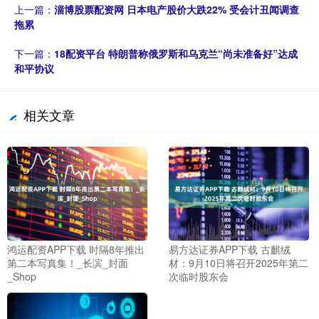
上一篇：
淄博股票配资网 日本电产股价大跌22% 受会计丑闻调查
拖累
下一篇：
18配资平台 特朗普称俄罗斯和乌克兰“尚未准备好”达成
和平协议
相关文章
鸿运配资APP下载 时隔8年推出
易方达证券APP下载 古麒绒
第二本写真集！_长滨_封面
材：9月10日将召开2025年第二
_Shop
次临时股东会