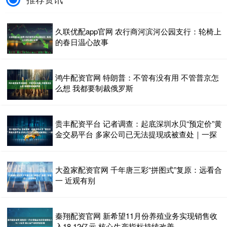
久联优配app官网 农行商河滨河公园支行：轮椅上
的春日温心故事
鸿牛配资官网 特朗普：不管有没有用 不管普京怎
么想 我都要制裁俄罗斯
贵丰配资平台 记者调查：起底深圳水贝“预定价”黄
金交易平台 多家公司已无法提现或被查处｜一探
大盈家配资官网 千年唐三彩“拼图式”复原：远看合
一 近观有别
秦翔配资官网 新希望11月份养殖业务实现销售收
入18.12亿元 核心生产指标持续改善