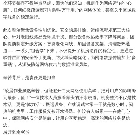
个环节都容不得半点马虎，因为他们深知，机房作为网络运转的“心
脏”，任何细微疏漏都可能影响万千用户的网络体验，甚至关乎区域数
字服务的稳定运行。
此次整治聚焦设备性能优化、安全隐患排除、运维流程规范三大核
心。针对老旧线路易受环境干扰、部分设备散热效率下降等问题，团
队提前制定升级方案：替换老化网线、加固设备支架、清理散热通
道……一系列“组合拳”下来，不仅提升了机房硬件的稳定性，更通过
软件层面的安全补丁更新、防火墙策略优化，为网络数据传输加上“多
重锁”，从源头防范网络攻击与数据泄露风险。
辛苦背后，是责任更是担当
“凌晨作业虽然辛苦，但能避开白天网络使用高峰，把对用户的影响降
到最低，值！”一位技术人员擦着额头的汗水说道。机房整治不仅是技
术活，更是“体力活”：搬运设备、布线调试常常一干就是数小时，闷
热的机房里，工作服反复被汗水浸透。但没有人喊累——在他们心
中，保障网络安全是使命，让用户享受稳定、高速的网络服务是信
念。
展开剩余46%