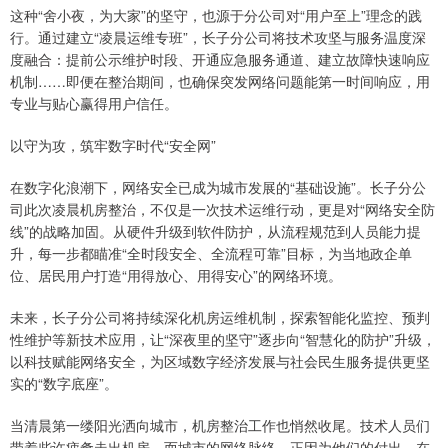
这种“舍小夜，为大家”的坚守，也源于分公司对“用户至上”理念的践
行。通过建立“凌晨运维专班”，长子分公司将技术攻坚与服务温度深
度融合：提前公示维护时段、开通应急服务通道、建立故障快速响应
机制……即便在整治期间，也确保突发网络问题能第一时间响应，用
专业与贴心赢得用户信任。
以守为攻，筑牢数字时代“安全网”
在数字化浪潮下，网络安全已成为城市发展的“基础设施”。长子分公
司此次凌晨机房整治，不仅是一次技术运维行动，更是对“网络安全防
线”的战略加固。从硬件升级到软件防护，从流程规范到人员能力提
升，每一步都瞄准“全时段安全、全流程可靠”目标，为当地政企单
位、居民用户打造“用得放心、用得安心”的网络环境。
未来，长子分公司将持续深化机房运维机制，探索智能化监控、预判
性维护等新技术应用，让“深夜里的坚守”逐步向“智慧化的防护”升级，
以科技赋能网络安全，为区域数字经济发展与社会民生服务提供更坚
实的“数字底座”。
当清晨第一缕阳光洒向城市，机房整治工作也悄然收尾。技术人员们
带着些许疲惫走出机房，而城市的网络脉络，正因为他们的付出，在