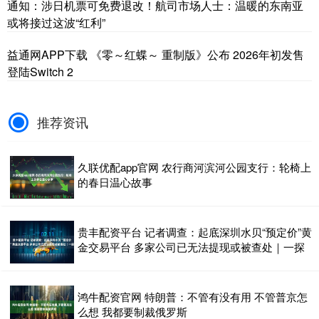
通知：涉日机票可免费退改！航司市场人士：温暖的东南亚
或将接过这波“红利”
益通网APP下载 《零～红蝶～ 重制版》公布 2026年初发售
登陆Switch 2
推荐资讯
久联优配app官网 农行商河滨河公园支行：轮椅上
的春日温心故事
贵丰配资平台 记者调查：起底深圳水贝“预定价”黄
金交易平台 多家公司已无法提现或被查处｜一探
鸿牛配资官网 特朗普：不管有没有用 不管普京怎
么想 我都要制裁俄罗斯