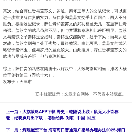
其次，结合薛仁贵与盖苏文、罗通、秦怀玉等人的交战记录，可以更
进一步推测薛仁贵的实力。薛仁贵和盖苏文交手上百回合，两人不分
胜负。根据这些记录，薛仁贵和盖苏文的武功相差无几，甚至薛仁贵
稍强。盖苏文的武艺虽然不弱，但与罗通和秦琼相比差距明显。盖苏
文与秦琼之子秦怀玉交战时，秦怀玉仅能防守，处于下风；而与罗通
对战，盖苏文则完全处于劣势，最终败退。由此可见，盖苏文的武艺
略强于秦怀玉，但与罗成的差距较大。由此推测，薛仁贵和盖苏文的
武功与罗成有差距，但与秦琼相似。
综上，薛仁贵的武艺在隋唐十八好汉中，大致与秦琼相当，排名大概
位于倒数第三（即第十六）。
发布于：天津市
联丰优配提示：文章来自网络，不代表本站观点。
上一篇：
大旗策略APP下载 野史：乾隆说上联：鼠无大小皆称
老，纪晓岚对出下联，堪称经典_对联_中国_回应
下一篇：
辉煌配资平台 海南海口普通落户指导办理办法2025-海口