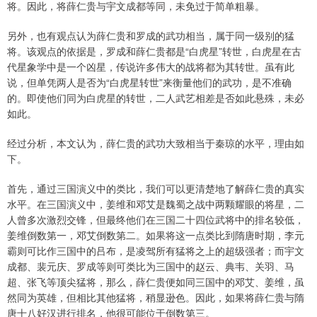
将。因此，将薛仁贵与宇文成都等同，未免过于简单粗暴。
另外，也有观点认为薛仁贵和罗成的武功相当，属于同一级别的猛
将。该观点的依据是，罗成和薛仁贵都是“白虎星”转世，白虎星在古
代星象学中是一个凶星，传说许多伟大的战将都为其转世。虽有此
说，但单凭两人是否为“白虎星转世”来衡量他们的武功，是不准确
的。即使他们同为白虎星的转世，二人武艺相差是否如此悬殊，未必
如此。
经过分析，本文认为，薛仁贵的武功大致相当于秦琼的水平，理由如
下。
首先，通过三国演义中的类比，我们可以更清楚地了解薛仁贵的真实
水平。在三国演义中，姜维和邓艾是魏蜀之战中两颗耀眼的将星，二
人曾多次激烈交锋，但最终他们在三国二十四位武将中的排名较低，
姜维倒数第一，邓艾倒数第二。如果将这一点类比到隋唐时期，李元
霸则可比作三国中的吕布，是凌驾所有猛将之上的超级强者；而宇文
成都、裴元庆、罗成等则可类比为三国中的赵云、典韦、关羽、马
超、张飞等顶尖猛将，那么，薛仁贵便如同三国中的邓艾、姜维，虽
然同为英雄，但相比其他猛将，稍显逊色。因此，如果将薛仁贵与隋
唐十八好汉进行排名，他很可能位于倒数第三。