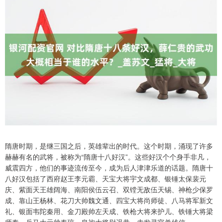
隋唐时期，是继三国之后，英雄辈出的时代。这个时期，涌现了许多
赫赫有名的武将，被称为“隋唐十八好汉”。这些好汉个个身手非凡，
威震四方，他们的事迹流传至今，成为后人津津乐道的话题。隋唐十
八好汉包括了西府赵王李元霸、天宝大将宇文成都、银锤太保裴元
庆、紫面天王雄阔海、南阳侯伍云召、双镗无敌伍天锡、神枪少保罗
成、靠山王杨林、花刀大帅魏文通、四宝大将尚师徒、八马将军新文
礼、银面韦陀秦用、金刀殿帅左天成、铁枪大将来护儿、铁锤大将梁