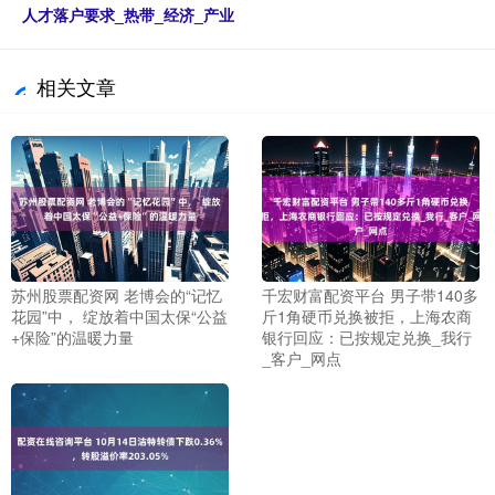
人才落户要求_热带_经济_产业
相关文章
苏州股票配资网 老博会的“记忆
千宏财富配资平台 男子带140多
花园”中， 绽放着中国太保“公益
斤1角硬币兑换被拒，上海农商
+保险”的温暖力量
银行回应：已按规定兑换_我行
_客户_网点