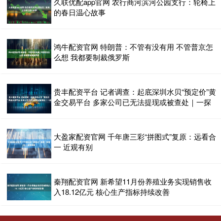
久联优配app官网 农行商河滨河公园支行：轮椅上
的春日温心故事
鸿牛配资官网 特朗普：不管有没有用 不管普京怎
么想 我都要制裁俄罗斯
贵丰配资平台 记者调查：起底深圳水贝“预定价”黄
金交易平台 多家公司已无法提现或被查处｜一探
大盈家配资官网 千年唐三彩“拼图式”复原：远看合
一 近观有别
秦翔配资官网 新希望11月份养殖业务实现销售收
入18.12亿元 核心生产指标持续改善