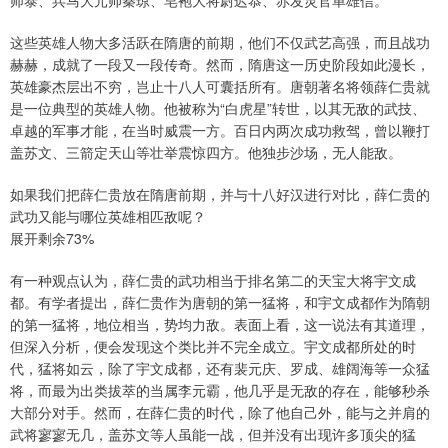
师泰、兵马大元帅秦琼、皂袍大将尉迟恭、赤发灵官单雄信。
这些英雄人物大多活跃在隋唐的前期，他们不仅武艺高强，而且战功
赫赫，成就了一段又一段传奇。然而，隋唐这一历史阶段如此漫长，
英雄豪杰层出不穷，岂止十八人可囊括所有。唐朝著名将领薛仁贵就
是一位典型的英雄人物。他被称为“白虎星”转世，以其无敌的武技、
卓越的军事才能，在当时威震一方。百日内两次成功救驾，曾以鞭打
盖苏文、三箭定天山等壮举震惊四方。他独步沙场，无人能敌。
如果我们把薛仁贵放在隋唐前期，并与十八好汉进行对比，薛仁贵的
武功又能与哪位英雄相匹敌呢？
展开剩余73%
有一种观点认为，薛仁贵的武功相当于排名第二的天宝大将宇文成
都。有学者提出，薛仁贵作为唐朝的第一猛将，和宇文成都作为隋朝
的第一猛将，地位相当，势均力敌。表面上看，这一说法有其道理，
但深入分析，便会发现这个类比并不完全成立。宇文成都所处的时
代，猛将如云，除了宇文成都，还有裴元庆、罗成、雄阔海等一众猛
将，而最为出类拔萃的当属李元霸，他几乎是无敌的存在，能够秒杀
大部分对手。然而，在薛仁贵的时代，除了他自己外，能与之并肩的
武将寥寥无几，盖苏文等人虽能一战，但并没有出现许多顶尖的猛