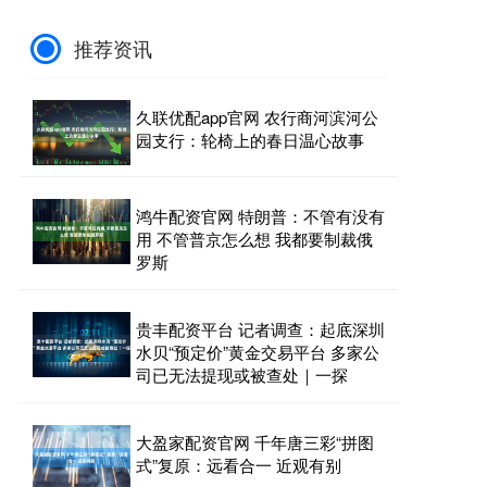
推荐资讯
久联优配app官网 农行商河滨河公
园支行：轮椅上的春日温心故事
鸿牛配资官网 特朗普：不管有没有
用 不管普京怎么想 我都要制裁俄
罗斯
贵丰配资平台 记者调查：起底深圳
水贝“预定价”黄金交易平台 多家公
司已无法提现或被查处｜一探
大盈家配资官网 千年唐三彩“拼图
式”复原：远看合一 近观有别