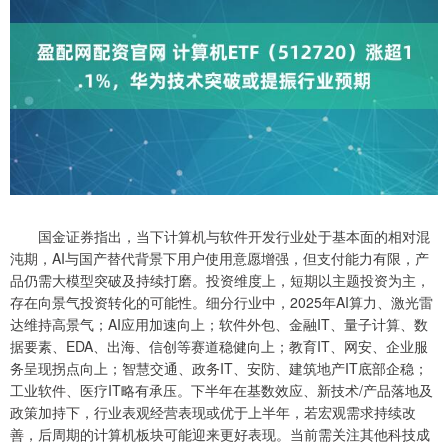
国金证券指出，当下计算机与软件开发行业处于基本面的相对混
沌期，AI与国产替代背景下用户使用意愿增强，但支付能力有限，产
品仍需大模型突破及持续打磨。投资维度上，短期以主题投资为主，
存在向景气投资转化的可能性。细分行业中，2025年AI算力、激光雷
达维持高景气；AI应用加速向上；软件外包、金融IT、量子计算、数
据要素、EDA、出海、信创等赛道稳健向上；教育IT、网安、企业服
务呈现拐点向上；智慧交通、政务IT、安防、建筑地产IT底部企稳；
工业软件、医疗IT略有承压。下半年在基数效应、新技术/产品落地及
政策加持下，行业表观经营表现或优于上半年，若宏观需求持续改
善，后周期的计算机板块可能迎来更好表现。当前需关注其他科技成